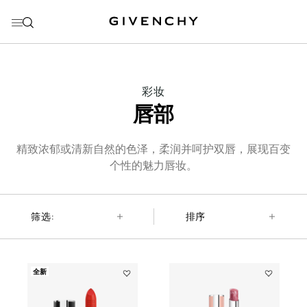
前往菜单
前往目录
前往搜索
THIS
彩妆
ACTION
唇部
WILL
OPEN
A
NEW
精致浓郁或清新自然的色泽，柔润并呵护双唇，展现百变
PAGE
个性的魅力唇妆。
筛选:
排序
全新
Add
Add
纪
高
梵
定