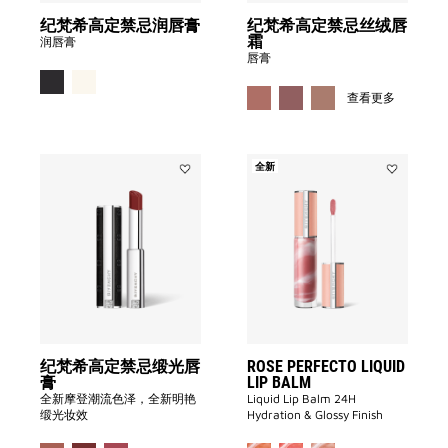
膏
唇
纪梵希高定禁忌润唇膏
纪梵希高定禁忌丝绒唇
to
霜
霜
润唇膏
wishlist
to
唇膏
wishlist
MORE CO
查看更多
全新
Add
Add
ROSE
纪
PERFECTO
梵
LIQUID
希
LIP
高
BALM
定
to
wishlist
禁
忌
缎
光
唇
纪梵希高定禁忌缎光唇
ROSE PERFECTO LIQUID
膏
膏
LIP BALM
to
全新摩登潮流色泽，全新明艳
Liquid Lip Balm 24H
wishlist
缎光妆效
Hydration & Glossy Finish​
MORE COLOR AVAILABLE
MORE CO