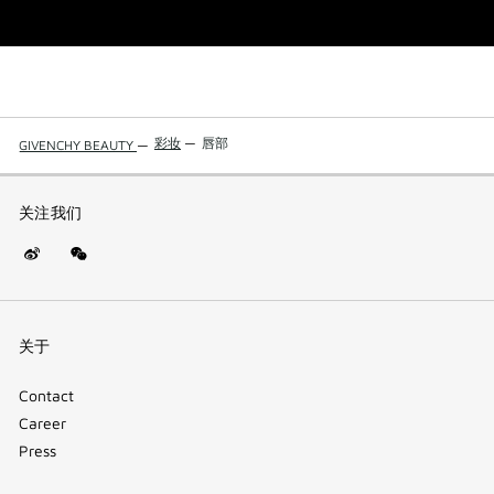
彩妆
—
唇部
GIVENCHY BEAUTY
—
关注我们
Weibo
WeChat
(new
(QR
window)
code)
关于
Contact
Career
Press