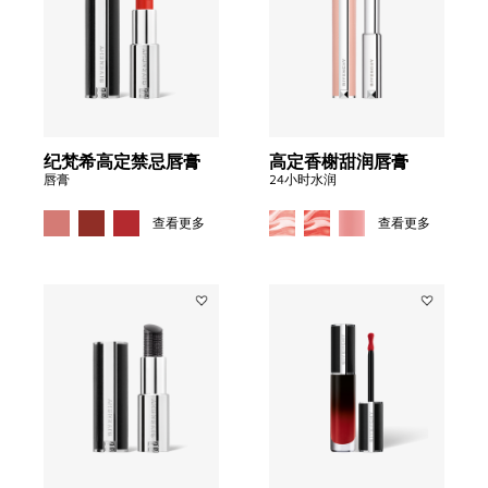
希
香
高
榭
定
甜
禁
润
忌
唇
唇
膏
to
膏
wishlist
to
纪梵希高定禁忌唇膏
高定香榭甜润唇膏
wishlist
唇膏
24小时水润
MORE COLOR AVAILABLE
MORE CO
查看更多
查看更多
Add
Add
纪
纪
梵
梵
希
希
高
高
定
定
禁
禁
忌
忌
润
丝
唇
绒