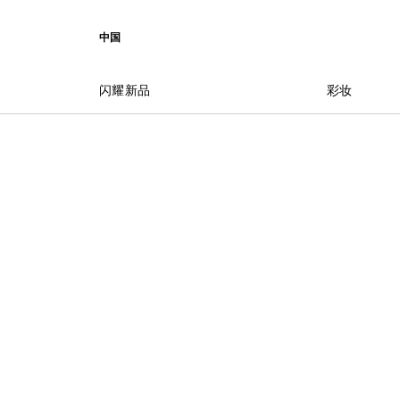
前往菜单
前往目录
前往搜索
中国
闪耀新品
彩妆