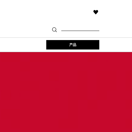
THIS
ACTION
WILL
TAKE
YOU
TO
产品
THE
WISH
LIST
PAGE