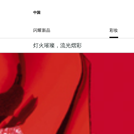
前往菜单
前往目录
前往搜索
中国
闪耀新品
彩妆
灯火璀璨，流光熠彩