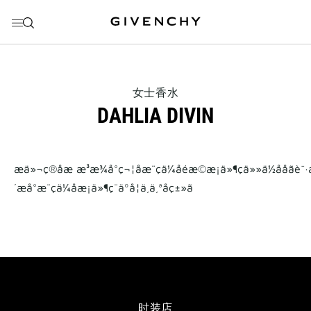
前往菜单
前往目录
前往搜索
THIS
女士香水
ACTION
DAHLIA DIVIN
WILL
OPEN
A
NEW
PAGE
æä»¬ç®åæ æ³æ¾å°ç¬¦åæ¨çä¼åéæ©æ¡ä»¶çä»»ä½ååãè¯·
´æå°æ¨çä¼åæ¡ä»¶ç¨äºå¦ä¸ä¸ªåç±»ã
时装店