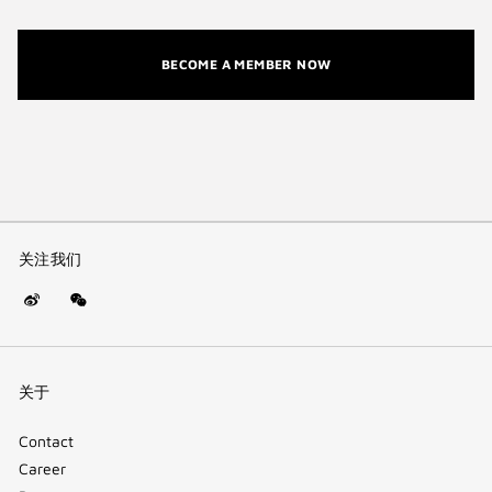
BECOME A MEMBER NOW
关注我们
Weibo
WeChat
(new
(QR
window)
code)
关于
Contact
Career