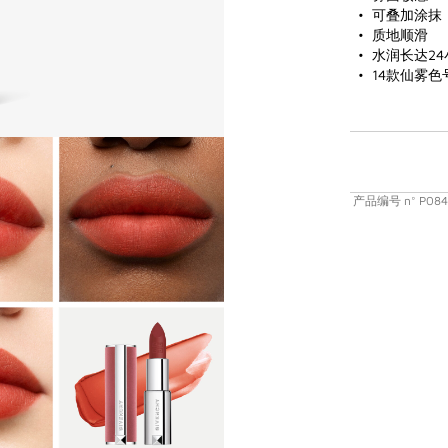
可叠加涂抹
质地顺滑
水润长达24
14款仙雾色
产品编号
n°
P084