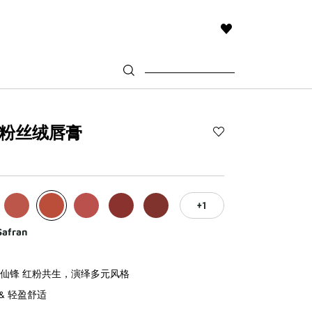
THIS
ACTION
WILL
TAKE
YOU
TO
THE
WISH
粉丝绒唇膏
LIST
Add
PAGE
高
定
香
榭
1
粉
丝
Safran
绒
唇
膏
仙锋 红粉共生，演绎多元风格
to
 & 轻盈舒适
wishlist