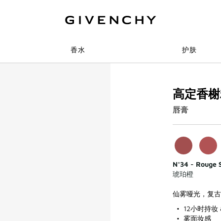
香水
护肤
高定香榭
唇膏
N°34 - Rouge 
琥珀橙
仙雾哑光，复古
12小时持妆
雾面妆感